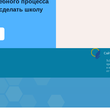
ебного процесса
 сделать школу
Сай
№1
пр
и 
от