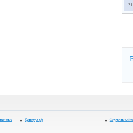
31
ственных
Культура.рф
Федеральный по