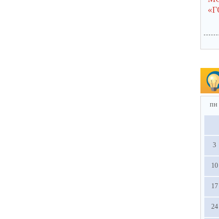
«
пн
3
10
17
24