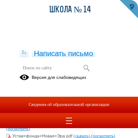
ШКОЛА № 14
Написать письмо
Фонд развития науки и образования
Версия для слабовидящих
"Новая эра"
15.12.2020
Сведения об образовательной организации
Плакат+для+стендов+Фонд+Новая+Эра.pdf
(скачать)
(посмотреть)
Презентация+проекта+Фонд+Новая+Эра.pdf
(скачать)
(посмотреть)
Устав+фонда+Новая+Эра.pdf
(скачать)
(посмотреть)