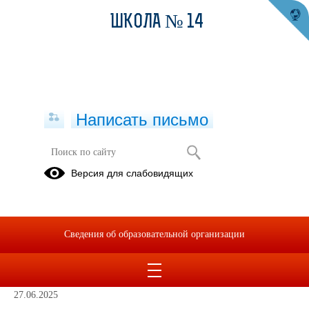
ШКОЛА № 14
Написать письмо
Модель действий нарушителя,
Версия для слабовидящих
совершавшего на объекте
образования преступление
террористической направленности в
формах вооруженного нападения,
Сведения об образовательной организации
размещения взрывного устройства,
захвата заложников
27.06.2025