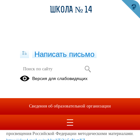
ШКОЛА № 14
Написать письмо
Профилактика деструктивного
Версия для слабовидящих
поведения обучающихся
10.02.2026
В целях выстраивания системной работы по профилактике
Сведения об образовательной организации
деструктивного поведения обучающихся, предотвращения
чрезвычайных происшествий в образовательных организациях
предлагаем ознакомиться с разработанными Министерством
просвещения Российской Федерации методическими материалами.