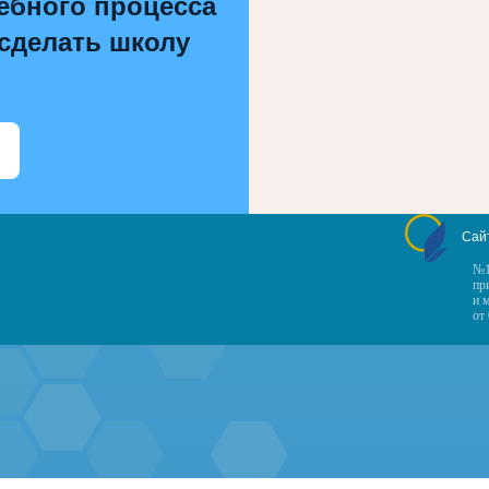
ебного процесса
 сделать школу
Сай
№1
пр
и 
от