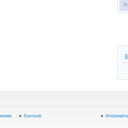
31
ственных
Культура.рф
Федеральный по