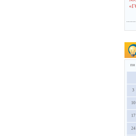
«
пн
3
10
17
24