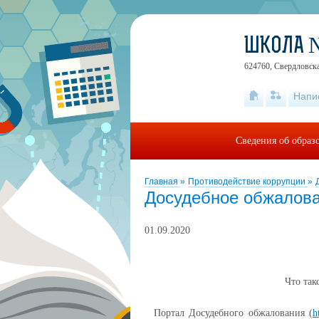
ШКОЛА 
624760, Свердловская
Напи
Сведения об образ
Главная
»
Противодействие коррупции
»
Досудебное обжалов
01.09.2020
Что так
Портал Досудебного обжалования (
h