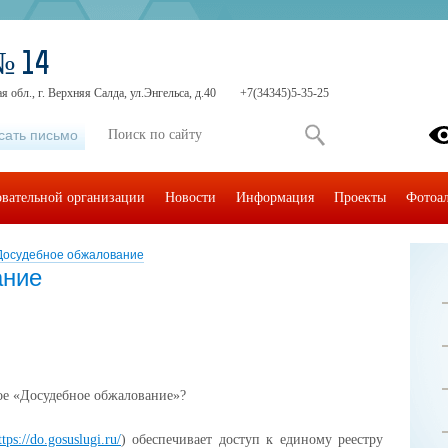
№ 14
 обл., г. Верхняя Салда, ул.Энгельса, д.40
+7(34345)5-35-25
сать письмо
овательной организации
Новости
Информация
Проекты
Фотоа
Досудебное обжалование
ание
ое «Досудебное обжалование»?
ttps://do.gosuslugi.ru/
) обеспечивает доступ к единому реестру