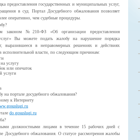
дка предоставления государственных и муниципальных услуг,
бращения в суд. Портал Досудебного обжалования позволяет
олее оперативно, чем судебные процедуры.
обу?
законом №210-ФЗ «Об организации предоставления
услуг» Вы можете подать жалобу на нарушение порядка
луг, выразившееся в неправомерных решениях и действиях
ов исполнительной власти, по следующим причинам:
ги
 на услугу
ок или опечаток
й услуги
в
бу на портале досудебного обжалования?
ному к Интернету
ww.gosuslugi.ru
ртале
do.gosuslugi.ru
ба?
ными должностными лицами в течение 15 рабочих дней с
ле Досудебного обжалования. О статусе рассмотрения жалобы