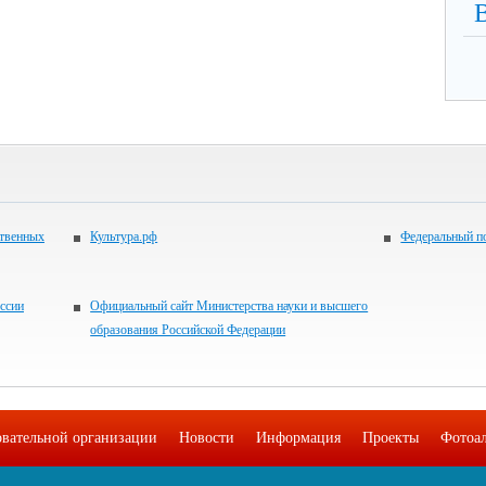
ственных
Культура.рф
Федеральный по
ссии
Официальный сайт Министерства науки и высшего
образования Российской Федерации
овательной организации
Новости
Информация
Проекты
Фотоа