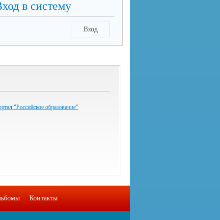
Вход в систему
Вход
ртал "Российское образование"
льбомы
Контакты