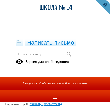
ШКОЛА № 14
Написать письмо
2024-2025
Версия для слабовидящих
02.09.2024
Сведения об образовательной организации
План мероприятий по противодействию коррупции на
2024-2025 учебный год.pdf
(скачать)
(посмотреть)
Приказ об утверждении Карты коррупционных рисков и
Перечня ...pdf
(скачать)
(посмотреть)