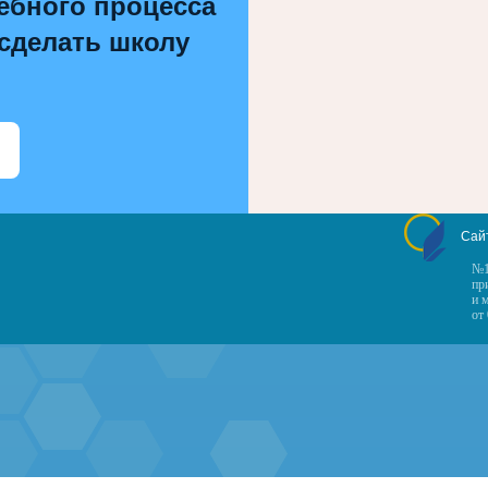
ебного процесса
 сделать школу
Сай
№1
пр
и 
от