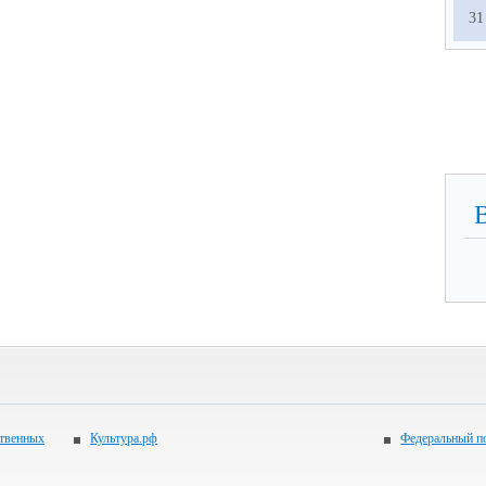
31
ственных
Культура.рф
Федеральный по