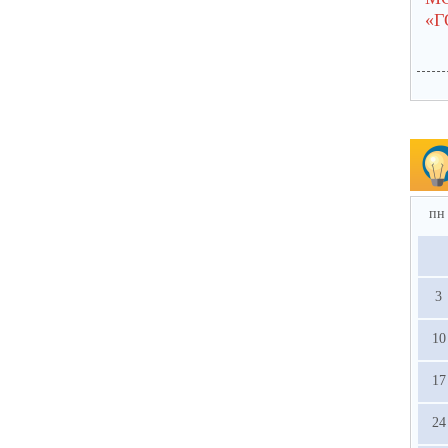
«
пн
3
10
17
24