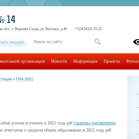
№ 14
 обл., г. Верхняя Салда, ул.Энгельса, д.40
+7(34345)5-35-25
сать письмо
овательной организации
Новости
Информация
Проекты
Фотоа
естация
»
ГИА 2021
собые успехи в учении в 2021 году.pdf
(скачать)
(посмотреть)
е аттестатов о среднем общем образовании в 2021 году.pdf