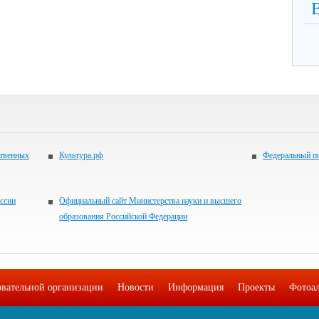
ственных
Культура.рф
Федеральный по
ссии
Официальный сайт Министерства науки и высшего
образования Российской Федерации
овательной организации
Новости
Информация
Проекты
Фотоа