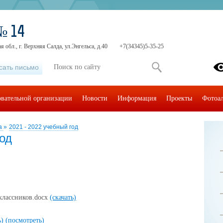
№ 14
 обл., г. Верхняя Салда, ул.Энгельса, д.40
+7(34345)5-35-25
сать письмо
овательной организации
Новости
Информация
Проекты
Фотоа
ка
»
2021 - 2022 учебный год
год
классников.docx
(скачать)
ь)
(посмотреть)