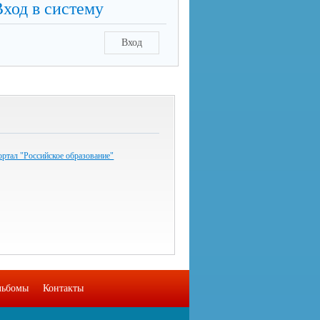
Вход в систему
Вход
ртал "Российское образование"
льбомы
Контакты