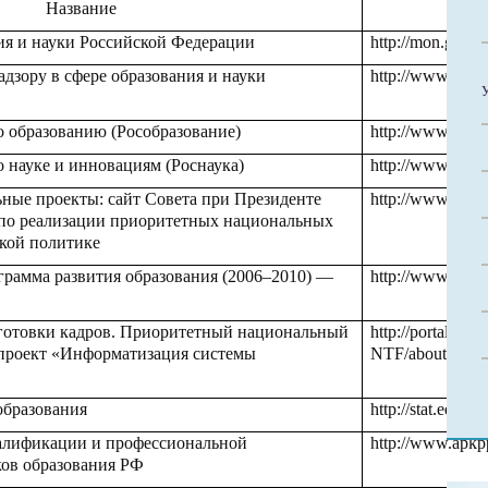
Название
А
ия и науки Российской Федерации
http://mon.gov.ru
адзору в сфере образования и науки
http://www.obrna
о образованию (Рособразование)
http://www.ed.go
о науке и инновациям (Роснаука)
http://www.fasi.g
ные проекты: сайт Совета при Президенте
http://www.rost.r
по реализации приоритетных национальных
кой политике
грамма развития образования (2006–2010) —
http://www.fcpro
отовки кадров. Приоритетный национальный
http://portal.ntf.
 проект «Информатизация системы
NTF/about/inde
образования
http://stat.edu.ru/
алификации и профессиональной
http://www.apkpp
ков образования РФ