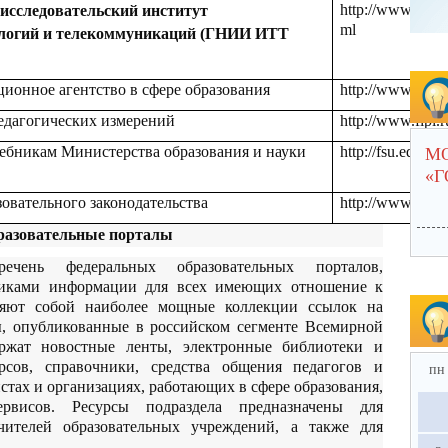
http://www.infor
исследовательский институт
ml
логий и телекоммуникаций (ГНИИ ИТТ
ионное агентство в сфере образования
http://www.nica.
едагогических измерений
http://www.fipi.r
ебникам Министерства образования и науки
http://fsu.edu.ru
М
«
овательного законодательства
http://www.lexed
разовательные порталы
ечень федеральных образовательных порталов,
иками информации для всех имеющих отношение к
ляют собой наиболее мощные коллекции ссылок на
ы, опубликованные в российском сегменте Всемирной
ержат новостные ленты, электронные библиотеки и
рсов, справочники, средства общения педагогов и
пн
тах и организациях, работающих в сфере образования,
висов. Ресурсы подраздела предназначены для
чителей образовательных учреждений, а также для