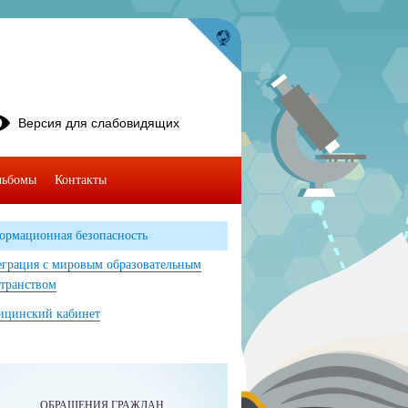
Версия для слабовидящих
льбомы
Контакты
ормационная безопасность
грация с мировым образовательным
транством
ицинский кабинет
ОБРАЩЕНИЯ ГРАЖДАН