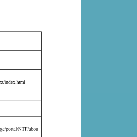
с
xt/index.html
/page/portal/NTF/abou