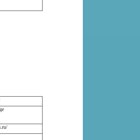
с
age
.ru/