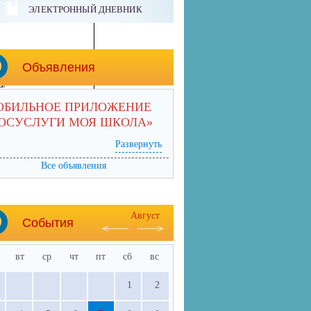
mika.ru/text/index.ht
ЭЛЕКТРОННЫЙ ДНЕВНИК
ru/
Объявления
u/
/p1.html
ОБИЛЬНОЕ ПРИЛОЖЕНИЕ
ГОСУСЛУГИ МОЯ ШКОЛА»
.ru/
Развернуть
Все объявления
Август
События
вт
ср
чт
пт
сб
вс
1
2