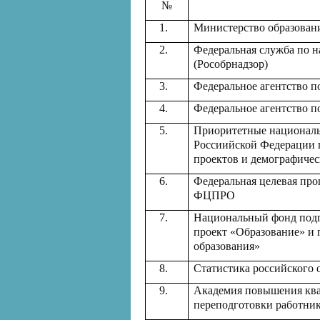
№
1.
Министерство образован
2.
Федеральная служба по н
(Рособрнадзор)
3.
Федеральное агентство п
4.
Федеральное агентство п
5.
Приоритетные националь
Россиийской Федерации 
проектов и демографичес
6.
Федеральная целевая про
ФЦПРО
7.
Национальный фонд подг
проект «Образование» и
образования»
8.
Статистика российского 
9.
Академия повышения кв
переподготовки работни