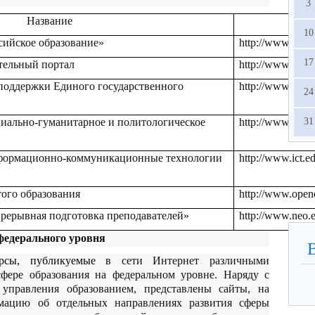
3
Название
А
10
сийское образование»
http://www.edu.r
17
тельный портал
http://www.schoo
оддержки Единого государственного
http://www.ege.e
24
31
иально-гуманитарное и политологическое
http://www.human
формационно-коммуникационные технологии
http://www.ict.ed
ого образования
http://www.opene
рерывная подготовка преподавателей»
http://www.neo.e
федерального уровня
урсы, публикуемые
в сети Интернет различными
фере образования на федеральном уровне. Наряду с
управления образованием, представлены сайты, на
мацию об отдельных направлениях развития сферы