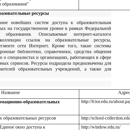
 образования"
разовательные ресурсы
ание новейших систем доступа к образовательным
емых на государственном уровне в рамках Федеральной
 образования. Описываемые интернет-каталоги
оллекции ссылок на образовательные ресурсы,
гменте сети Интернет. Кроме того, такие системы
тронные библиотеки, справочники, средства общения
ю о специалистах и организациях, работающих в сфере
зных сервисов. Ресурсы подраздела предназначены для
чителей образовательных учреждений, а также для
Название
Адре
http://fcior.edu.ru/about.p
рмационно-образовательных
х образовательных ресурсов
http://school-collection.edu
Единое окно доступа к
http://window.edu.ru/