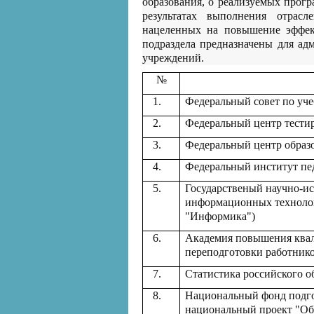
образования, о реализуемых прогр
результатах выполнения отрасл
нацеленных на повышение эффект
подраздела предназначены для ад
учреждений.
№
1.
Федеральный совет по уч
2.
Федеральный центр тести
3.
Федеральный центр образо
4.
Федеральный институт пе
5.
Государственый научно-ис
информационных техноло
"Информика")
6.
Академия повышения ква
переподготовки работник
7.
Статистика российского о
8.
Национальный фонд подго
национальный проект "Об