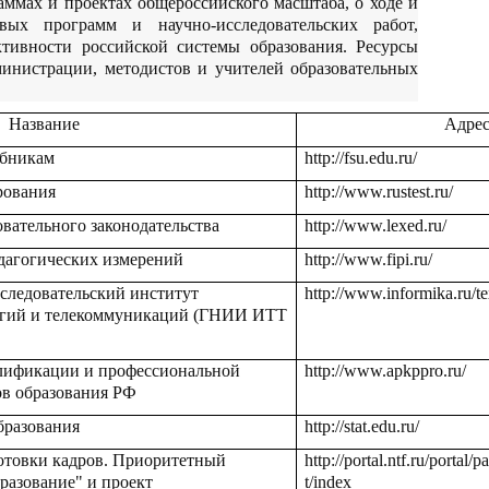
аммах и проектах общероссийского масштаба, о ходе и
евых программ и научно-исследовательских работ,
ивности российской системы образования. Ресурсы
министрации, методистов и учителей образовательных
Название
Адре
ебникам
http://fsu.edu.ru/
рования
http://www.rustest.ru/
вательного законодательства
http://www.lexed.ru/
дагогических измерений
http://www.fipi.ru/
следовательский институт
http://www.informika.ru/te
гий и телекоммуникаций (ГНИИ ИТТ
лификации и профессиональной
http://www.apkppro.ru/
ов образования РФ
бразования
http://stat.edu.ru/
товки кадров. Приоритетный
http://portal.ntf.ru/portal
разование" и проект
t/index