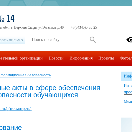
№ 14
 обл., г. Верхняя Салда, ул.Энгельса, д.40
+7(34345)5-35-25
сать письмо
овательной организации
Новости
Информация
Проекты
Фотоа
формационная безопасность
Инф
Инте
ые акты в сфере обеспечения
прос
опасности обучающихся
Мед
чать)
(посмотреть)
ование