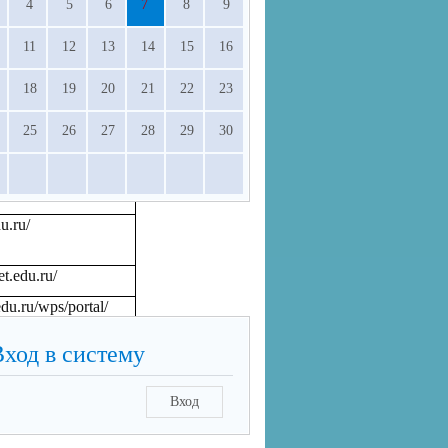
4
5
6
7
8
9
дрес
11
12
13
14
15
16
u/
18
19
20
21
22
23
l.edu.ru/
du.ru/
25
26
27
28
29
30
ities.edu.ru/
u.ru/
t.edu.ru/
du.ru/wps/portal/
Вход в систему
Вход