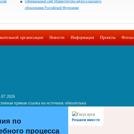
ссии
Официальный сайт Министерства науки и высшего
образования Российской Федерации
овательной организации
Новости
Информация
Проекты
Фотоа
.07.2026
тивная прямая ссылка на источник обязательна
ния по
Решаем вместе
ебного процесса