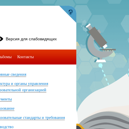
Версия для слабовидящих
льбомы
Контакты
вные сведения
ктура и органы управления
зовательной организацией
ументы
азование
зовательные стандарты и требования
водство