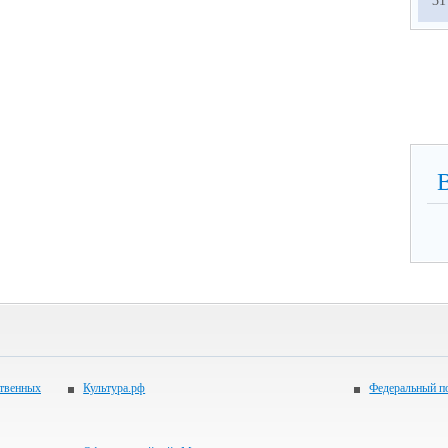
31
ственных
Культура.рф
Федеральный по