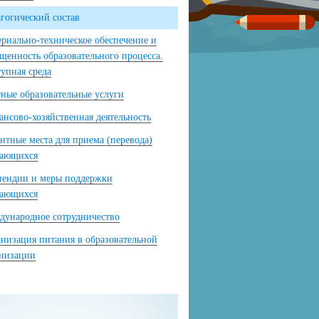
гогический состав
риально-техническое обеспечение и
щенность образовательного процесса.
упная среда
ные образовательные услуги
нсово-хозяйственная деятельность
нтные места для приема (перевода)
чающихся
пендии и меры поддержки
чающихся
ународное сотрудничество
низация питания в образовательной
анизации