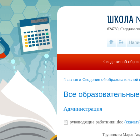
ШКОЛА 
624760, Свердловская
Напи
Сведения об образ
Главная
»
Сведения об образовательной
Все образовательны
Администрация
руководящие работники.doc
(скачать
Трушникова Мария Ан