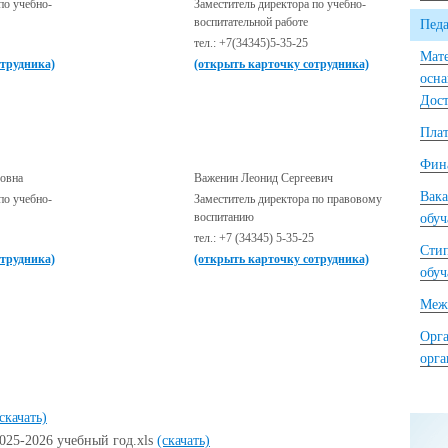
по учебно-
Заместитель директора по учебно-
воспитательной работе
Педа
тел.: +7(34345)5-35-25
Мате
отрудника)
(открыть карточку сотрудника)
осна
Дост
Плат
Фина
овна
Важенин Леонид Сергеевич
Вака
по учебно-
Заместитель директора по правовому
воспитанию
обу
тел.: +7 (34345) 5-35-25
Сти
отрудника)
(открыть карточку сотрудника)
обу
Межд
Орга
орг
скачать)
025-2026 учебный год.xls
(скачать)