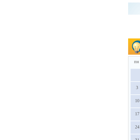
пн
3
10
17
24