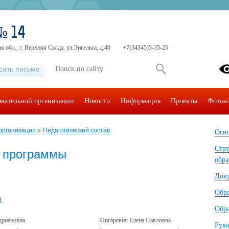
№ 14
 обл., г. Верхняя Салда, ул.Энгельса, д.40
+7(34345)5-35-25
сать письмо
овательной организации
Новости
Информация
Проекты
Фотоа
 организации
»
Педагогический состав
Осно
Стру
е программы
обра
Док
Обр
)
Обра
дриановна
Жигаревич Елена Павловна
Руко