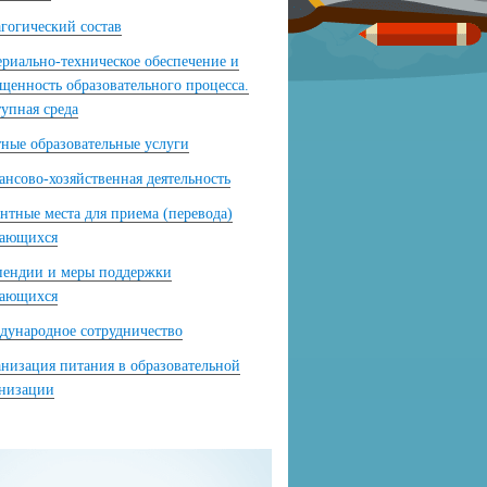
гогический состав
риально-техническое обеспечение и
щенность образовательного процесса.
упная среда
ные образовательные услуги
нсово-хозяйственная деятельность
нтные места для приема (перевода)
чающихся
пендии и меры поддержки
чающихся
ународное сотрудничество
низация питания в образовательной
анизации