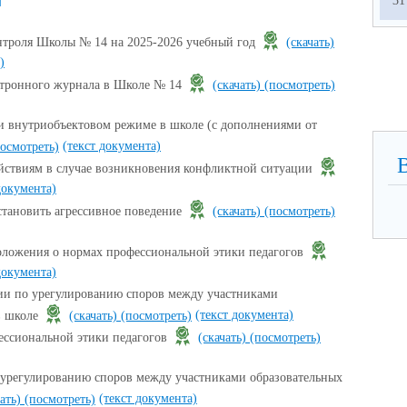
ы
31
нтроля Школы № 14 на 2025-2026 учебный год
(скачать)
)
ктронного журнала в Школе № 14
(скачать)
(посмотреть)
 внутриобъектовом режиме в школе (с дополнениями от
(текст документа)
осмотреть)
йствиям в случае возникновения конфликтной ситуации
документа)
становить агрессивное поведение
(скачать)
(посмотреть)
оложения о нормах профессиональной этики педагогов
документа)
ии по урегулированию споров между участниками
(текст документа)
в школе
(скачать)
(посмотреть)
ессиональной этики педагогов
(скачать)
(посмотреть)
урегулированию споров между участниками образовательных
(текст документа)
чать)
(посмотреть)