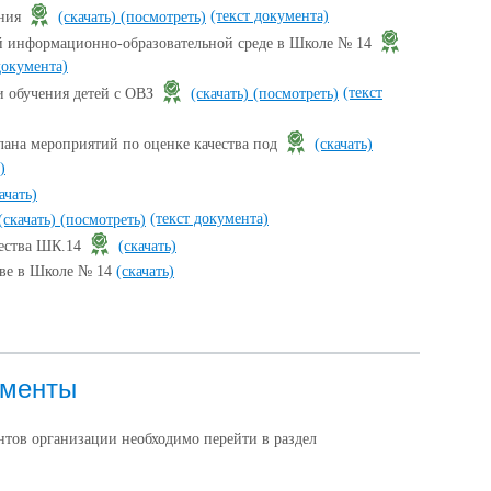
(текст документа)
ения
(скачать)
(посмотреть)
й информационно-образовательной среде в Школе № 14
документа)
(текст
 обучения детей с ОВЗ
(скачать)
(посмотреть)
лана мероприятий по оценке качества под
(скачать)
)
ачать)
(текст документа)
(скачать)
(посмотреть)
чества ШК.14
(скачать)
тве в Школе № 14
(скачать)
ументы
тов организации необходимо перейти в раздел