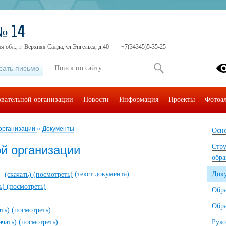
№ 14
 обл., г. Верхняя Салда, ул.Энгельса, д.40
+7(34345)5-35-25
сать письмо
овательной организации
Новости
Информация
Проекты
Фотоа
 организации
»
Документы
Осно
Стру
й организации
обра
(текст документа)
Док
(скачать)
(посмотреть)
ть)
(посмотреть)
Обр
Обра
ать)
(посмотреть)
ачать)
(посмотреть)
Руко