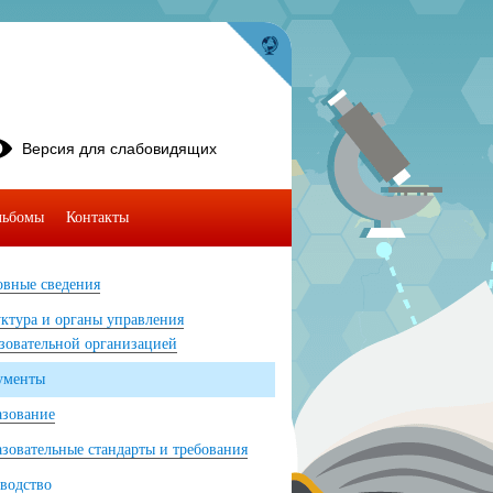
Версия для слабовидящих
льбомы
Контакты
вные сведения
ктура и органы управления
зовательной организацией
ументы
азование
зовательные стандарты и требования
водство