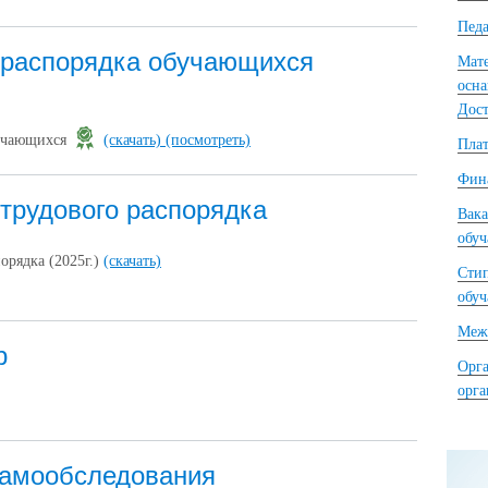
Педа
 распорядка обучающихся
Мате
осна
Дост
бучающихся
(скачать)
(посмотреть)
Плат
Фина
трудового распорядка
Вака
обу
орядка (2025г.)
(скачать)
Сти
обу
Межд
р
Орга
орг
 самообследования